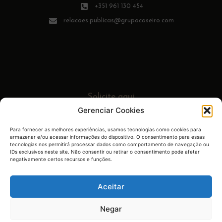
+351 961 130 454
relacoes.publicas@grupocaseiro.com
Solicite aqui
seu orçamento
Gerenciar Cookies
Para fornecer as melhores experiências, usamos tecnologias como cookies para
armazenar e/ou acessar informações do dispositivo. O consentimento para essas
tecnologias nos permitirá processar dados como comportamento de navegação ou
IDs exclusivos neste site. Não consentir ou retirar o consentimento pode afetar
Largo do Chafariz, 42, 2775-504, Arneiro
negativamente certos recursos e funções.
Carcavelos - Portugal
Aceitar
Negar